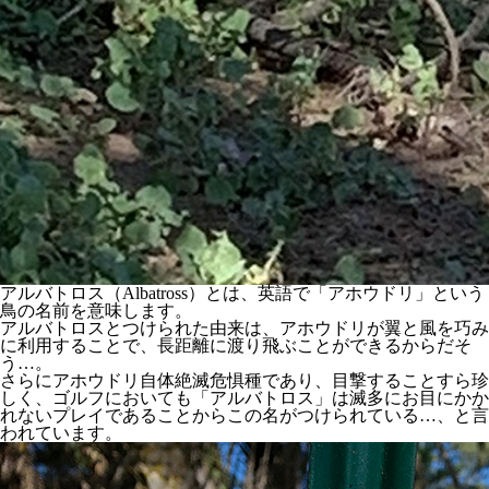
アルバトロス（Albatross）とは、英語で「アホウドリ」という
鳥の名前を意味します。
アルバトロスとつけられた由来は、アホウドリが翼と風を巧み
に利用することで、長距離に渡り飛ぶことができるからだそ
う…。
さらにアホウドリ自体絶滅危惧種であり、目撃することすら珍
しく、ゴルフにおいても「アルバトロス」は滅多にお目にかか
れないプレイであることからこの名がつけられている…、と言
われています。