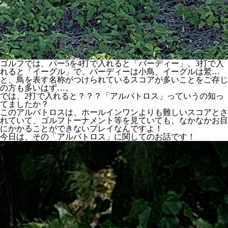
ゴルフでは、パー5を4打で入れると「バーディー」、3打で入
れると「イーグル」で、バーディーは小鳥、イーグルは鷲…
と、鳥を表す名称がつけられているスコアが多いことをご存じ
の方も多いはず…。
では、2打で入れると？？？「アルバトロス」っていうの知っ
てましたか？
このアルバトロスは、ホールインワンよりも難しいスコアとさ
れていて、ゴルフトーナメント等を見ていても、なかなかお目
にかかることができないプレイなんですよ！
今日は、その「アルバトロス」に関してのお話です！