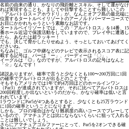
名前の由来の通り、かなりの飛距離とスキル、そして運がなけ
れば実現することも、ましてや目撃することすら難しいこの
「アルバトロス＝アホウドリ」が、なんとオアフ島の最北端に
位置するタートルベイリゾートのアーノルドパーマーコースで
お目にかかれちゃうという素敵なお話です。
タートルベイリゾートでは、この「アルバトロス」を14番、15
番ホール近辺で保護活動をしていますので、プレイ中に遭遇し
たら、あなたは超ラッキー！
でも、決して脅かしたりせぬよう、そっとしておいてあげてく
ださいね。
ちなみに、ゴルフ中継などのテレビで表示されるスコア表に記
載する記号は、パーは「ー」、バーディーは「〇」、
イーグルは「◎」なのですが、アルバトロスの記号はなんと
「☆」なんです！
諸説ありますが、確率で言うと少なくとも100〜200万回に1回
の確率でアルバトロスが出るとのことです。
そもそもアメリカでは1年で約4万回ほどのホールインワン
（Par3）が達成されていますが、それに比べてアルバトロスは
200回程度しか出ないというのだから、かなり確率は低いと言
われています。
1ラウンドにPar5が4つあるとすると、少なくとも25万ラウンド
に1回の確率ということになります。
しかも、プロの場合はかなり難易度の高いコースでプレーして
いるので、アマチュアとは比にならないくらいに狙って入れる
ことは難しいでしょう。
さらにアマチュアゴルファーにとって、Par5を2オンできる確